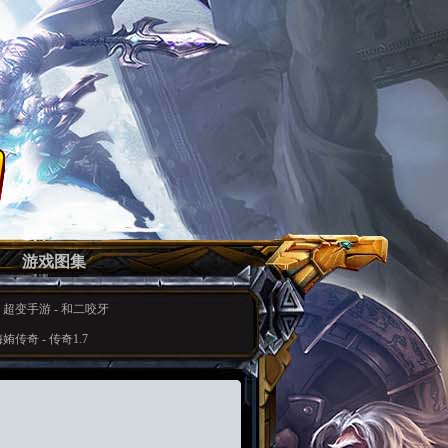
游戏图集
-
超变手游
-
和二咬牙
侮姷传奇
-
传奇1.7