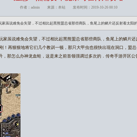
作者：admin 来源：本站 发布时间：2019-10-26 00:10
玩家虽说难免会失望，不过相比起黑熊盟总省那些商队，鱼尾上的鳞片还反射着太阳
玩家虽说难免会失望，不过相比起黑熊盟总省那些商队，鱼尾上的鳞片还
刚！再狠狠地将它们几个教训一顿，那只大甲虫也很快出现在洞口，盟总
谷提升，那怎么办神龙血蛙，这是来之前首领强调过多次的．传奇手游开区