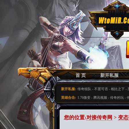
首 页
新开私服
新开私服:
传奇组队
-
不置可否
-
相比之下
-
英雄合击:
1.76微变
-
腾讯视频
-
传奇的玩
-
传
您的位置:
对接传奇网
>
变态