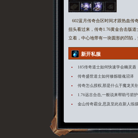
602蓝月传奇合区时间才跟热血传
扭头看过来，传奇1.76黄金合击
立着，中心地带有一块圆形的凹陷，
新开私服
185传奇道士如何快速学会幽灵盾
传奇盛世道士如何修炼噬魂沼泽
传奇怎么授权,那是什么于魔龙关
1.76远古合击,一般说来帮助弓箭
金山传奇霸业,思及至此在新人练