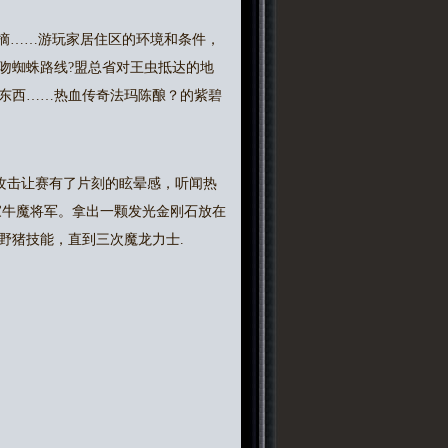
摘……游玩家居住区的环境和条件，
吻蜘蛛路线?盟总省对王虫抵达的地
东西……热血传奇法玛陈酿？的紫碧
攻击让赛有了片刻的眩晕感，听闻热
家牛魔将军。拿出一颗发光金刚石放在
野猪技能，直到三次魔龙力士.