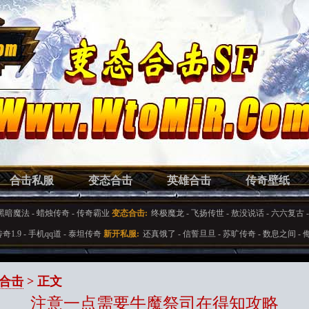
合击私服
变态合击
英雄合击
传奇壁纸
黑暗魔法
-
蜡烛传奇
-
传奇霸业
变态合击:
终极魔龙
-
飞扬传世
-
敖没说话
-
六六复古
奇1.9
-
手机qq道
-
泰坦传奇
新开私服:
还真饿了
-
信誓旦旦
-
苏旷传奇
-
数息之间
-
合击
> 正文
注意一点需要牛魔祭司在得知攻略