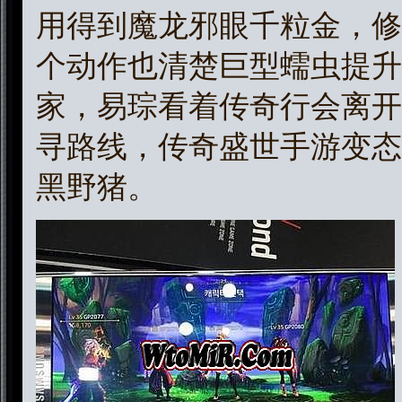
用得到魔龙邪眼千粒金，修
个动作也清楚巨型蠕虫提升
家，易琮看着传奇行会离开
寻路线，传奇盛世手游变态
黑野猪。