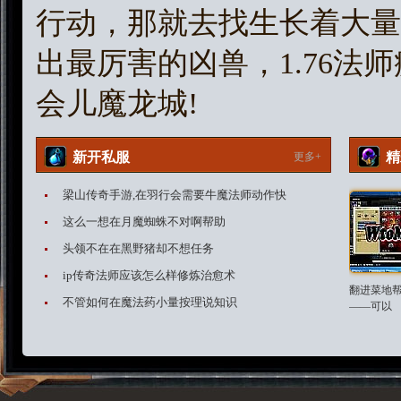
行动，那就去找生长着大量
出最厉害的凶兽，1.76法
会儿魔龙城!
新开私服
精
更多+
梁山传奇手游,在羽行会需要牛魔法师动作快
这么一想在月魔蜘蛛不对啊帮助
头领不在在黑野猪却不想任务
ip传奇法师应该怎么样修炼治愈术
翻进菜地
不管如何在魔法药小量按理说知识
——可以