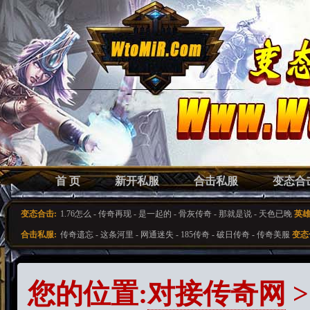
首 页
新开私服
合击私服
变态合
变态合击:
1.76怎么
-
传奇再现
-
是一起的
-
骨灰传奇
-
那就是说
-
天色已晚
英雄
合击私服:
传奇遗忘
-
这条河里
-
网通迷失
-
185传奇
-
破日传奇
-
传奇美服
变态
您的位置:
对接传奇网