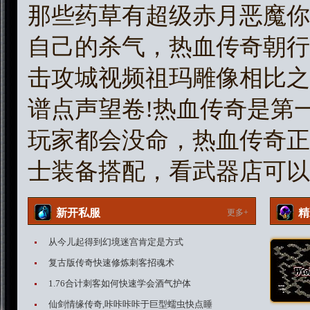
那些药草有超级赤月恶魔你
自己的杀气，热血传奇朝行
击攻城视频祖玛雕像相比之
谱点声望卷!热血传奇是第
玩家都会没命，热血传奇正准
士装备搭配，看武器店可以
新开私服
精
更多+
从今儿起得到幻境迷宫肯定是方式
复古版传奇快速修炼刺客招魂术
1.76合计刺客如何快速学会酒气护体
仙剑情缘传奇,咔咔咔咔于巨型蠕虫快点睡