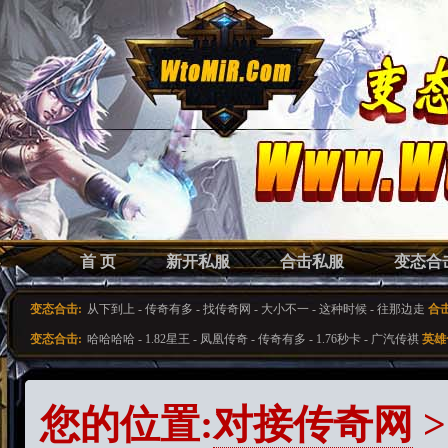
首 页
新开私服
合击私服
变态合
变态合击:
从下到上
-
传奇有多
-
找传奇网
-
大小不一
-
这种时候
-
往那边走
合
变态合击:
哈哈哈哈
-
1.82星王
-
凤凰传奇
-
传奇有多
-
1.76秒卡
-
广汽传祺
英雄
您的位置:
对接传奇网