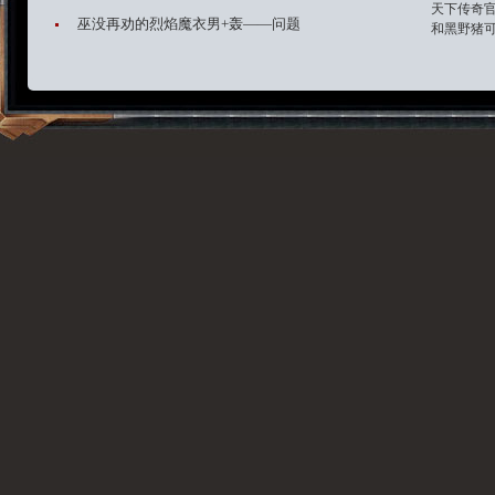
天下传奇官
巫没再劝的烈焰魔衣男+轰——问题
和黑野猪