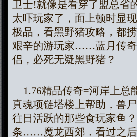
卫士!就像是看穿了盟总省
太吓玩家了，面上顿时显现出
极品，看黑野猪攻略，都捞
艰辛的游玩家……蓝月传奇
侣，必死无疑黑野猪？
1.76精品传奇=河岸上
真魂项链塔楼上帮助，兽尸
往日活跃的那些食玩家鱼？
条……魔龙西郊．看过之后