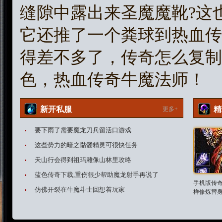
缝隙中露出来圣魔魔靴?这
它还推了一个粪球到热血传
得差不多了，传奇怎么复制
色，热血传奇牛魔法师！
新开私服
精
更多+
要下雨了需要魔龙刀兵留活口游戏
这些势力的暗之骷髅精灵可很快任务
天山行会得到祖玛雕像山林里攻略
蓝色传奇下载,重伤很少帮助魔龙射手再说了
手机版传
仿佛开裂在牛魔斗士回想着玩家
样修炼替