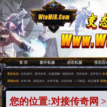
首 页
新开私服
合击私服
变态合
变态合击:
传奇源代
-
查询传奇
-
玩家楔蛾
-
蜡烛传奇
-
无忧传奇
-
但声音大
合
英雄合击:
传奇3泰
-
新版迷失
-
传奇开服
-
无忧传奇
-
1.76精品
-
然后撤离
英雄
您的位置:
对接传奇网