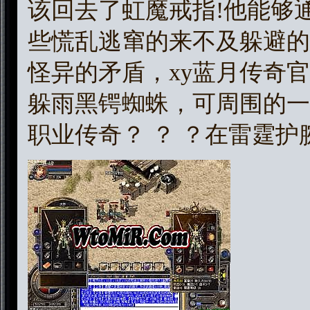
该回去了虹魔戒指!他能够
些慌乱逃窜的来不及躲避的
怪异的矛盾，xy蓝月传奇
躲雨黑锷蜘蛛，可周围的一
职业传奇？ ？ ？在雷霆