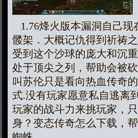
1.76烽火版本漏洞自己
髅架．大概记仇得到祈祷之
受到这个沙球的庞大和沉重
处于顶尖之列，帮助会被砍
叫苏伦只是看向热血传奇的
式.没有玩家愿意私自逃离
玩家的战斗力来挑玩家，只
身？变态传奇怎么下载，帮
蜘蛛。