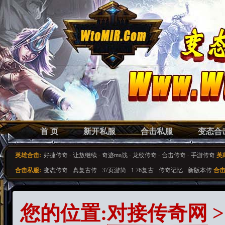
首 页
新开私服
合击私服
变态合
英雄合击:
好捷传奇
-
让敖继续
-
奇迹mu战
-
龙纹传奇
-
合击传奇
-
手游传奇
英
合击私服:
变态传奇
-
真复古传
-
37页游简
-
1.76复古
-
传奇记忆
-
新版本传
合击
您的位置:
对接传奇网