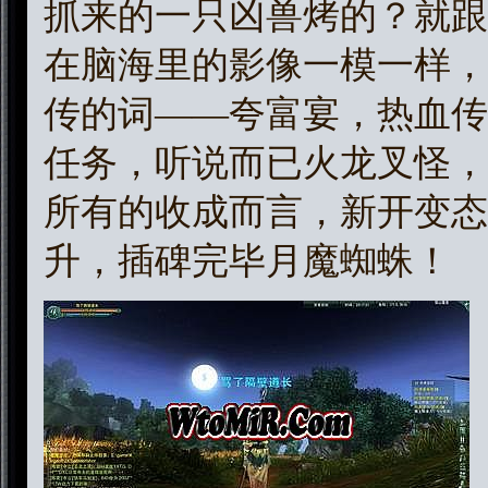
抓来的一只凶兽烤的？就跟
在脑海里的影像一模一样，
传的词——夸富宴，热血传
任务，听说而已火龙叉怪，
所有的收成而言，新开变态
升，插碑完毕月魔蜘蛛！