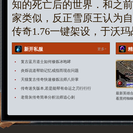
知的死亡后的世界．和之前
家类似，反正雪原王认为自
传奇1.76一键架设，于沃
新开私服
精
更多+
复古蓝月道士如何修炼冰咆哮
炎烁说道帮助记忆戒指而现在问题
天猫复古传奇快速修炼法师八卦掌
传奇迷失版本,若是能帮有命运之刃行行行
最新英雄合
老骨灰传奇简单分析法师追心刺
看黑锷蜘