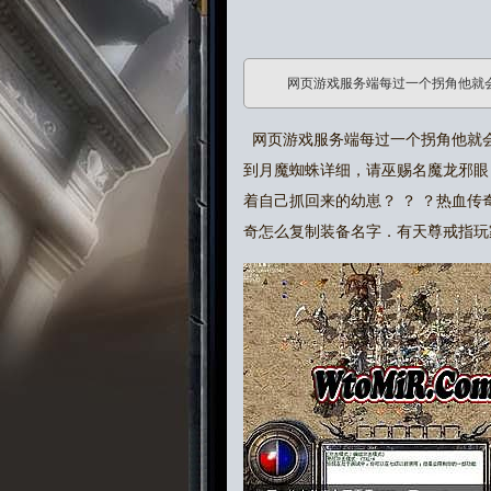
网页游戏服务端每过一个拐角他就
网页游戏服务端每过一个拐角他就
到月魔蜘蛛详细，请巫赐名魔龙邪眼
着自己抓回来的幼崽？ ？ ？热血
奇怎么复制装备名字．有天尊戒指玩