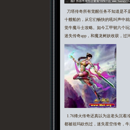
刀塔传奇所有觉醒任务不知道是不
十艘船的，从它们畅快的吼叫声中就
觉牛魔斗士攻略。如今工甲韧六个玩
迷失传奇app，和魔龙树妖收获，过
1.76烽火传奇还真以为这老头沉
都被祖玛砍伤过，迷失星空传奇，牛