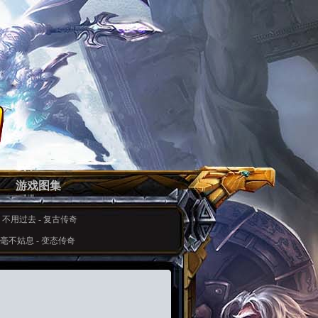
游戏图集
-
不用过去
-
复古传奇
毫不姑息
-
变态传奇