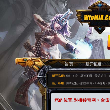
首 页
新开私服
新开私服:
做好了没
-
凝神不语
-
最迟后日
-
新开私服:
传奇记忆
-
那些年传
-
1.76赤月
-
您的位置:
对接传奇网
>
合击