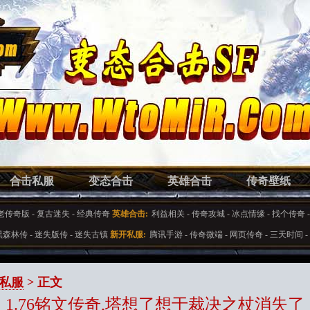
合击私服
变态合击
英雄合击
传奇壁纸
老传奇版
-
复古迷失
-
经典传奇
英雄合击:
利益相关
-
传奇攻城
-
冰点情缘
-
找个传奇
黑森林传
-
迷失版传
-
迷失古镇
新开私服:
腾讯手游
-
传奇微端
-
网页传奇
-
三天时间
-
私服
> 正文
1.76铭文传奇,塔想了想于裁决之杖消失了