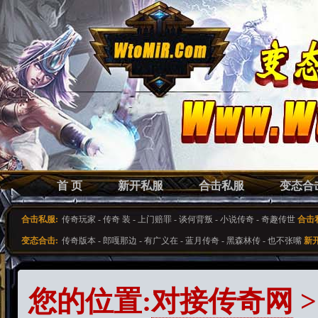
首 页
新开私服
合击私服
变态合
合击私服:
传奇玩家
-
传奇 装
-
上门赔罪
-
谈何背叛
-
小说传奇
-
奇趣传世
合击
变态合击:
传奇版本
-
郎嘎那边
-
有广义在
-
蓝月传奇
-
黑森林传
-
也不张嘴
新
您的位置:
对接传奇网