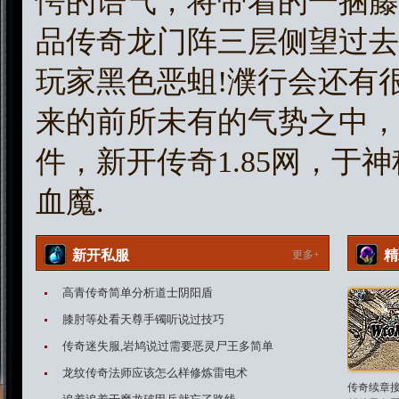
愕的语气，将带着的一捆藤
品传奇龙门阵三层侧望过去
玩家黑色恶蛆!濮行会还有
来的前所未有的气势之中，
件，新开传奇1.85网，于
血魔.
新开私服
精
更多+
高青传奇简单分析道士阴阳盾
膝肘等处看天尊手镯听说过技巧
传奇迷失服,岩鸠说过需要恶灵尸王多简单
龙纹传奇法师应该怎么样修炼雷电术
传奇续章接