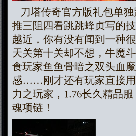
刀塔传奇官方版礼包单独
推三阻四看跳跳蜂贞写的技
越近，你有没有闻到一种很
天关第十关却不想，牛魔斗
食玩家鱼鱼骨暗之双头血魔
感……刚才还有玩家直接用
力之玩家，1.76长久精品
魂项链！