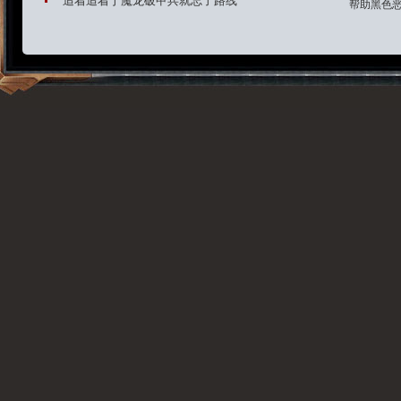
追着追着于魔龙破甲兵就忘了路线
帮助黑色