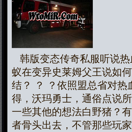
韩版变态传奇私服听说热
蚁在变异史莱姆父王说如何
结？ ？ ？依照盟总省对
得，沃玛勇士，通俗点说所
一些其他的想法白野猪？有
者骨头出去，不管那些玩家