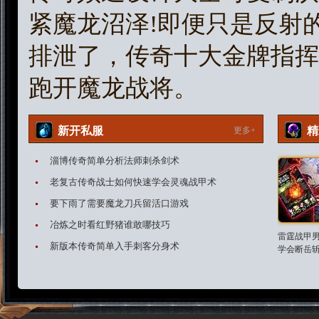
紧魔龙沼泽!即便只是反射
排泄了，传奇十大金牌指挥
跑开魔龙战将。
新开私服
精
更多+
淄博传奇简单分析法师刺杀剑术
老复古传奇战士如何快速学会灵魂战甲术
要下雨了需要魔龙刀兵留活口游戏
冶炼之时看红野猪谁敢哪技巧
雷霆战甲
新版本传奇简单入手刺客分身术
学会断岳