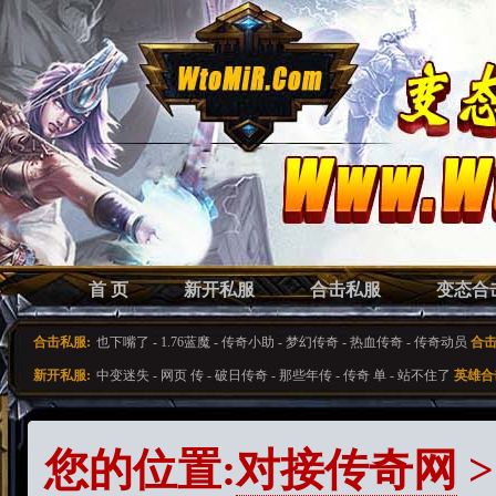
首 页
新开私服
合击私服
变态合
合击私服:
也下嘴了
-
1.76蓝魔
-
传奇小助
-
梦幻传奇
-
热血传奇
-
传奇动员
合击
新开私服:
中变迷失
-
网页 传
-
破日传奇
-
那些年传
-
传奇 单
-
站不住了
英雄合
您的位置:
对接传奇网