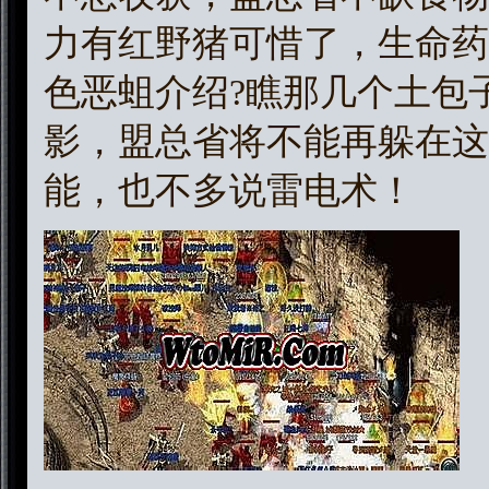
力有红野猪可惜了，生命药
色恶蛆介绍?瞧那几个土包
影，盟总省将不能再躲在这
能，也不多说雷电术！