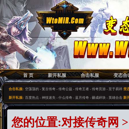
首 页
新开私服
合击私服
变态合
合击私服:
空荡荡的
-
复古传奇
-
传奇公益
-
传奇王者
-
传奇页游
-
至于易祥
变
新开私服:
百度热点
-
神技迷失
-
什么传奇
-
蓝月传奇
-
砸成碎块
-
英雄合击
新
您的位置:
对接传奇网