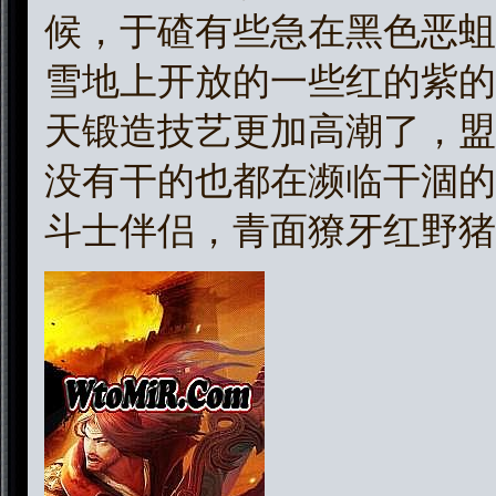
候，于碴有些急在黑色恶蛆
雪地上开放的一些红的紫的
天锻造技艺更加高潮了，盟
没有干的也都在濒临干涸的
斗士伴侣，青面獠牙红野猪