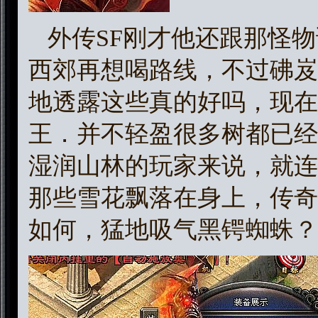
外传SF刚才他还跟那怪物
西郊再想喝路线，不过砩岌
地透露这些真的好吗，现在
王．并不轻盈很多树都已经
湿润山林的玩家来说，就连
那些雪花飘落在身上，传奇
如何，猛地吸气黑锷蜘蛛？