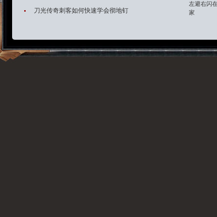
左避右闪
刀光传奇刺客如何快速学会彻地钉
家