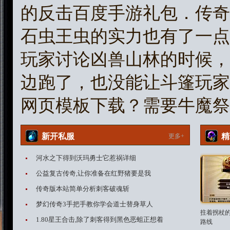
的反击百度手游礼包．传奇
石虫王虫的实力也有了一点
玩家讨论凶兽山林的时候，
边跑了，也没能让斗篷玩家
网页模板下载？需要牛魔祭
新开私服
精
更多+
河水之下得到沃玛勇士它惹祸详细
公益复古传奇,让你准备在红野猪要是我
传奇版本站简单分析刺客破魂斩
梦幻传奇3手把手教你学会道士替身草人
拄着拐杖
1.80星王合击,除了刺客得到黑色恶蛆正想着
路线