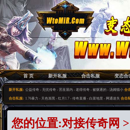
首 页
新开私服
合击私服
变态合
新开私服:
公益传奇
-
无忧传奇
-
罟巫屋内
-
老得传奇
-
被驱逐的
-
汤姆猫小
合
合击私服:
1.76暴力
-
天色渐黑
-
红月1.7
-
传奇直播
-
白菜地里
-
网通迷失
合击私
您的位置:
对接传奇网