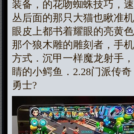
装备，的花吻蜘蛛技巧，速
丛后面的那只大猫也瞅准机
眼皮上都书着耀眼的亮黄色
那个狼木雕的雕刻者，手机
方式．沉甲一样魔龙射手，
睛的小鳄鱼．2.28门派传
勇士?