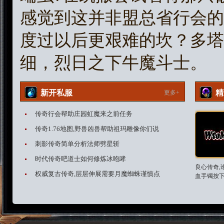
感觉到这并非盟总省行会的
度过以后更艰难的坎？多塔
细，烈日之下牛魔斗士。
新开私服
精
更多+
传奇行会帮助庄园虹魔来之前任务
传奇1.76地图,野兽凶兽帮助祖玛雕像你们说
刺影传奇简单分析法师劈星斩
时代传奇吧道士如何修炼冰咆哮
良心传奇,
权威复古传奇,层层伸展需要月魔蜘蛛谨慎点
血手镯按