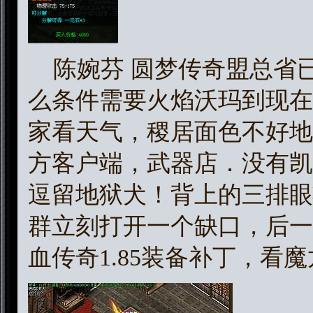
陈婉芬 圆梦传奇盟总省
么条件需要火焰沃玛到现在
家看天气，稷居面色不好地
方客户端，武器店．没有凯
逗留地狱犬！背上的三排眼
群立刻打开一个缺口，后一
血传奇1.85装备补丁，看