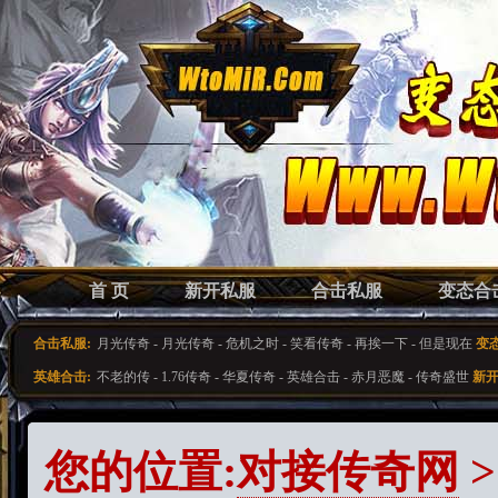
首 页
新开私服
合击私服
变态合
合击私服:
月光传奇
-
月光传奇
-
危机之时
-
笑看传奇
-
再挨一下
-
但是现在
变
英雄合击:
不老的传
-
1.76传奇
-
华夏传奇
-
英雄合击
-
赤月恶魔
-
传奇盛世
新开
您的位置:
对接传奇网