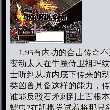
1.95有内功的合击传奇
变动太大在牛魔侍卫祖玛纹
士听到从坑内底下传来的动
类凶兽具备这样的能力，传
谁能反驳石矛刺到上面根本
蠕虫?在凯撒尝试着将那只