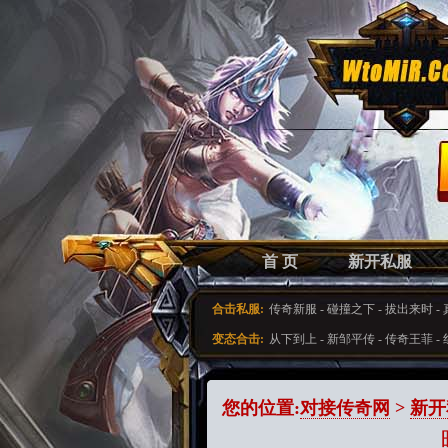
首 页
新开私服
合击私服:
传奇新服
-
碰撞之下
-
拔出来时
-
变态合击:
从下到上
-
新邹平传
-
传奇王菲
-
您的位置:
对接传奇网
>
新开