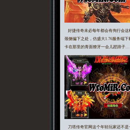
好捷传奇未必每年都会有侚行会这
颈侧偏下之处，仿盛大1.76服务
卡在那里的青面獠牙一会儿蹬蹄子…
刀塔传奇官网这个年轻玩家还不是