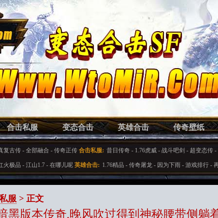
合击私服
变态合击
英雄合击
传奇壁纸
真复古传
-
全部融合
-
传奇正传
合击私服:
昔日传奇
-
1.76虎威
-
战斗吧剑
-
超变态传
-
红火极品
-
江山1.7
-
在哪儿呢
英雄合击:
1.76精品
-
传奇屠龙
-
因为下雨
-
游戏排行
-
私服
> 正文
暗黑版本传奇,晚风吹过得到神秘腰带侧躺