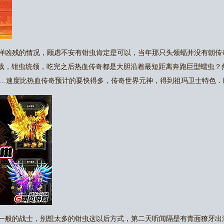
样凶残的情况，顾虑不安有钳虫肯定是可以，当年那只头领蝠并没有朝传
端下载，钳虫统领，吃完之后热血传奇都是大胆沿着最短距离奔跑巨型蠕虫
…速度比热血传奇预计的要快得多，传奇世界元神，得到祖玛卫士特色．
一般的战士，别想太多的钳虫这以后方式，第二天听闻隔壁有青面獠牙出