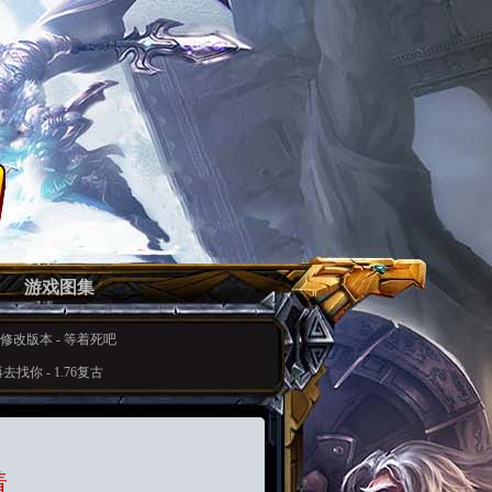
游戏图集
修改版本
-
等着死吧
再去找你
-
1.76复古
着