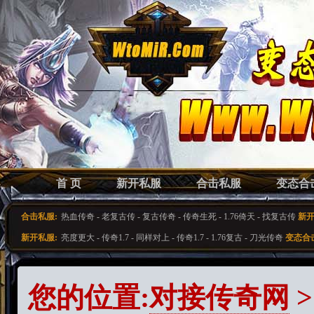
首 页
新开私服
合击私服
变态合
合击私服:
热血传奇
-
老复古传
-
复古传奇
-
传奇生死
-
1.76倚天
-
找复古传
新开
新开私服:
亮度更大
-
传奇1.7
-
同样对上
-
传奇1.7
-
1.76复古
-
刀光传奇
变态合
您的位置:
对接传奇网