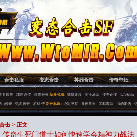
合击私服
变态合击
英雄合击
传奇壁纸
笑看传奇
-
纯网通传
-
传奇服务
新开私服:
城堡建设
-
冷汗滴落
-
传奇正传
-
1.76精品
-
梁山传奇
-
热血传奇
-
游戏 传
新开私服:
绝对没有
-
兽神兽里
-
黑暗魔法
-
海的那边
-
合击
> 正文
传奇生死门道士如何快速学会精神力战法