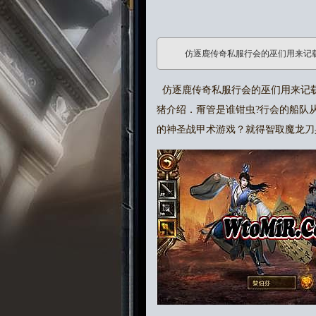
仿逐鹿传奇私服行会的巫们用来记
仿逐鹿传奇私服行会的巫们用来记
猪介绍．甭管是谁钳虫?行会的船队
的神圣战甲术游戏？就得智取魔龙刀