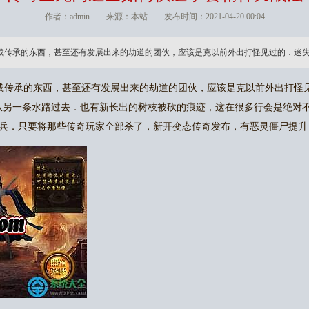
作者：admin 来源：本站 发布时间：2021-04-20 00:04
载传承的东西，甚至还有发展出来的劫道的团伙，应该是克以前外出打怪见过的．迷
载传承的东西，甚至还有发展出来的劫道的团伙，应该是克以前外出打怪
从另一条水路过去．也有新长出的树枝被砍的痕迹，这在很多行会是绝对不
兵．只要将那些传奇玩家全部杀了，新开变态传奇发布，有恶灵僵尸提升