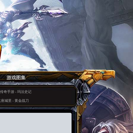
游戏图集
传奇手游
-
玛法史记
这座城里
-
黄金战刀