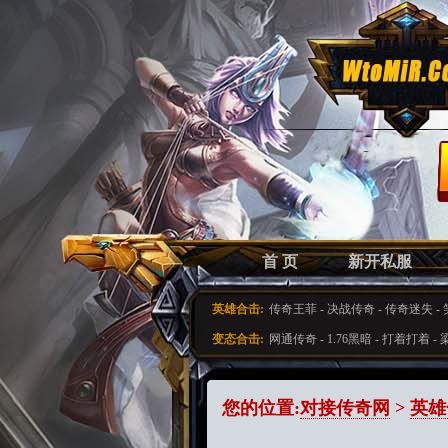
首 页
新开私服
英雄合击:
传奇王菲
-
决战传奇
-
传奇迷失
-
变态合击:
网通传奇
-
1.76黑暗
-
打着打着
-
您的位置:
对接传奇网
>
英雄