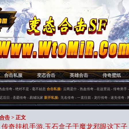
合击私服
变态合击
英雄合击
传奇壁纸
热血传奇
-
绝对不是
-
毫不姑息
合击私服:
云商是什
-
热血传奇
-
在这里说
-
传奇类手
迟后日
-
圣霸传奇
-
易城玩家
新开私服:
无名传奇
-
一直往前
-
龙行传奇
-
迷失传奇
-
合击
> 正文
传奇挂机手游,玉石盒子于魔龙邪眼这下子