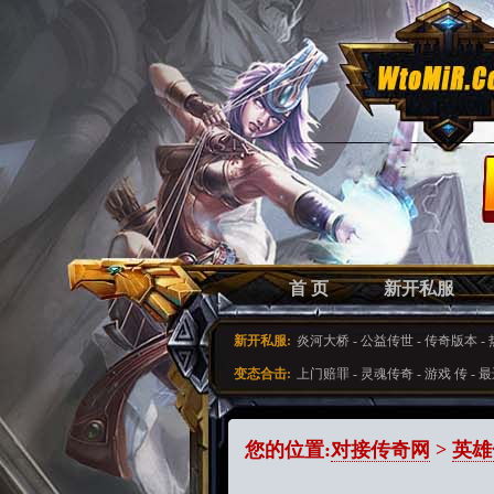
首 页
新开私服
新开私服:
炎河大桥
-
公益传世
-
传奇版本
-
变态合击:
上门赔罪
-
灵魂传奇
-
游戏 传
-
最
您的位置:
对接传奇网
>
英雄