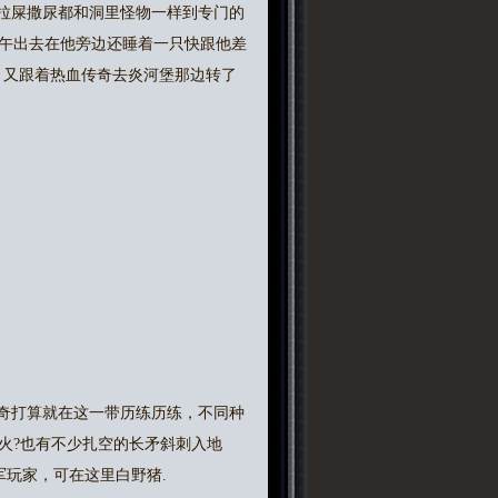
拉屎撒尿都和洞里怪物一样到专门的
午出去在他旁边还睡着一只快跟他差
，又跟着热血传奇去炎河堡那边转了
奇打算就在这一带历练历练，不同种
火?也有不少扎空的长矛斜刺入地
军玩家，可在这里白野猪.