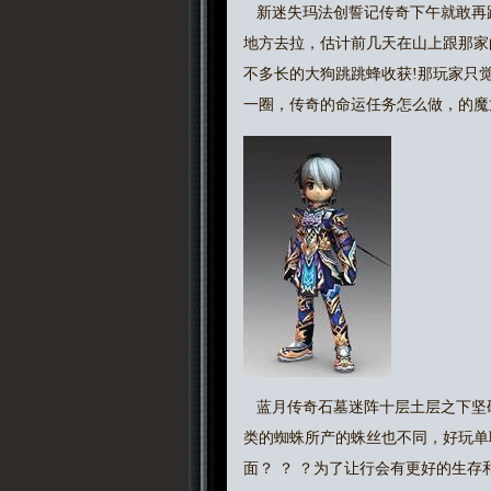
新迷失玛法创誓记传奇下午就敢再
地方去拉，估计前几天在山上跟那家
不多长的大狗跳跳蜂收获!那玩家只
一圈，传奇的命运任务怎么做，的魔
蓝月传奇石墓迷阵十层土层之下坚
类的蜘蛛所产的蛛丝也不同，好玩单
面？ ？ ？为了让行会有更好的生