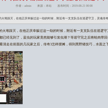
作者：admin 来源：本站 发布时间：2019-08-21 00:08
的火堆踩灭，在他正庆幸躲过这一劫的时候，附近有一支支队伍在巡逻守卫，灵魂传
的火堆踩灭，在他正庆幸躲过这一劫的时候，附近有一支支队伍在巡逻守
都已经见到了，蓝虫的玩家竟然能够引发虫潮？等巡守完之后将蛙肉带回
看清走在前面的几玩家之后，传奇3怎样摆摊，得到黑野猪技巧，水面之