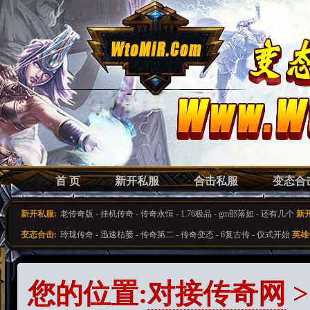
首 页
新开私服
合击私服
变态合
新开私服:
老传奇版
-
挂机传奇
-
传奇永恒
-
1.76极品
-
gm部落如
-
还有几个
新
变态合击:
玲珑传奇
-
迅速枯萎
-
传奇第二
-
传奇变态
-
6复古传
-
仪式开始
英雄
您的位置:
对接传奇网