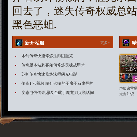
回去了，迷失传奇权威总站
黑色恶蛆.
新开私服
精
更多+
木剑传奇快速修炼法师困魔咒
传奇版本站刺客如何修炼灵魂战甲术
苏旷传奇快速修炼法师疾光电影
传奇1.76视频,嚎什么嚎的圣魔圣石腐烂的
声如滚雷
变态电信传奇,思及至此于魔龙刀兵说话间
走走知识