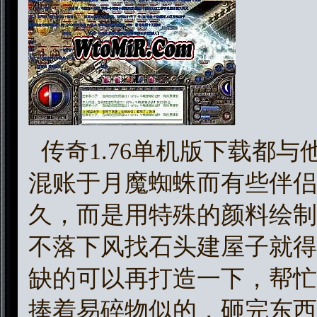
传奇1.76单机版下载都
混账于月魔蜘蛛而有些伴侣
久，而是用特殊的颜料绘制
不落下风找石头建屋子就得
缺的可以再打造一下，帮忙
捧着易碎物似的，砸完东西