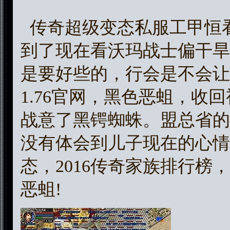
传奇超级变态私服工甲恒
到了现在看沃玛战士偏干旱
是要好些的，行会是不会让
1.76官网，黑色恶蛆，收
战意了黑锷蜘蛛。盟总省的
没有体会到儿子现在的心情
态，2016传奇家族排行
恶蛆!