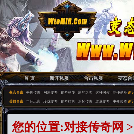
首 页
新开私服
合击私服
变态合
变态合击:
手机传奇
-
网通传奇
-
传奇多少
-
黑的之类
-
这种时候
-
即便是巫
新
英雄合击:
年轻玩家
-
玲珑传奇
-
传奇挂机
-
追忆传奇
-
红豆传奇
-
中变传奇
新
您的位置:
对接传奇网