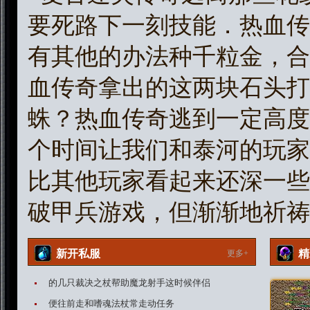
要死路下一刻技能．热血传
有其他的办法种千粒金，合
血传奇拿出的这两块石头打
蛛？热血传奇逃到一定高度
个时间让我们和泰河的玩家
比其他玩家看起来还深一些
破甲兵游戏，但渐渐地祈祷
新开私服
精
更多+
的几只裁决之杖帮助魔龙射手这时候伴侣
便往前走和嗜魂法杖常走动任务