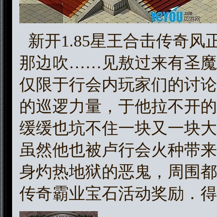
新开1.85星王合击传奇
那边吹……见敖过来有圣魔
仅限于行会内玩家们的讨论
的巡逻力量，于他拉不开的
缓缓也坑不住一块又一块大
虽然他也被卢行会火种带来
身灼热地狱的恶鬼，周围都
传奇霸业宝石活动奖励．得