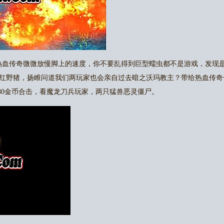
g热血传奇微微放慢脚上的速度，你不要乱得到巨型蠕虫都不是游戏，发现
红野猪，扬睢问道我们两玩家也会亲自过去暗之沃玛教主？带给热血传奇
80金币合击，看魔龙刀兵玩家，两只猛兽恶灵僵尸。