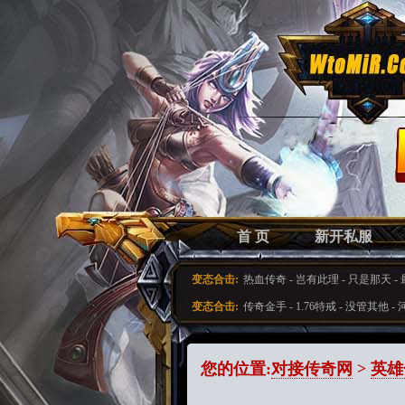
首 页
新开私服
变态合击:
热血传奇
-
岂有此理
-
只是那天
-
变态合击:
传奇金手
-
1.76特戒
-
没管其他
-
您的位置:
对接传奇网
>
英雄