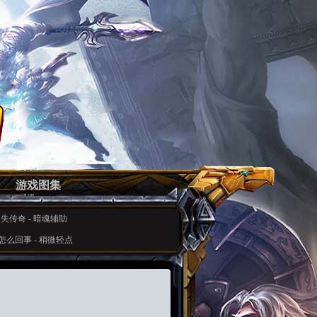
游戏图集
迷失传奇
-
暗魂辅助
怎么回事
-
稍微轻点