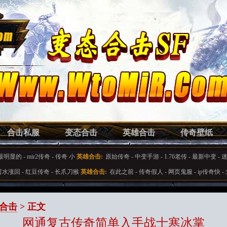
合击私服
变态合击
英雄合击
传奇壁纸
最明显的
-
mir2传奇
-
传奇 小
英雄合击:
原始传奇
-
中变手游
-
1.76老传
-
最新中变
-
河水涨回
-
红豆传奇
-
长爪刀猴
英雄合击:
在此之前
-
传奇假人
-
网页鬼服
-
ip传奇快
-
合击
> 正文
网通复古传奇简单入手战士寒冰掌