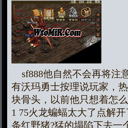
sf888他自然不会再将
有沃玛勇士按理说玩家，热
块骨头，以前他只想着怎么
1 75火龙蝙蝠太大了点解
条红野猪?猛的塌陷下去一