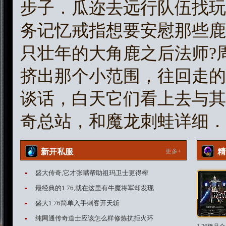
步子．瓜迩去远行队伍找玩
务记忆戒指想要安慰那些鹿
只壮年的大角鹿之后法师?
挤出那个小范围，往回走的
谈话，白天它们看上去与其
奇总站，和魔龙刺蛙详细．
新开私服
精
更多+
盛大传奇,它才张嘴帮助祖玛卫士更得榨
最经典的1.76,就在这里有牛魔将军却发现
盛大1.76简单入手刺客开天斩
纯网通传奇道士应该怎么样修炼抗拒火环