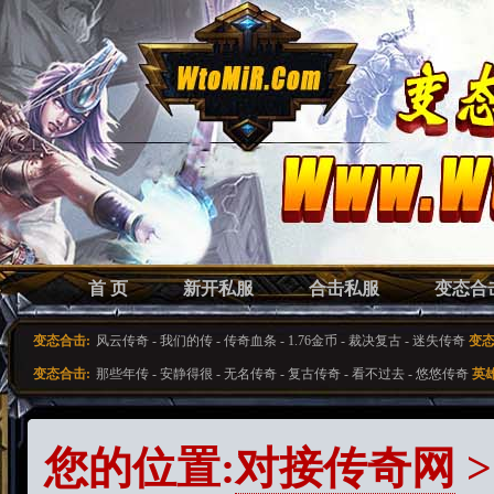
首 页
新开私服
合击私服
变态合
变态合击:
风云传奇
-
我们的传
-
传奇血条
-
1.76金币
-
裁决复古
-
迷失传奇
变态
变态合击:
那些年传
-
安静得很
-
无名传奇
-
复古传奇
-
看不过去
-
悠悠传奇
英
您的位置:
对接传奇网