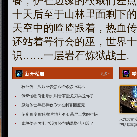
餐，护在边缘的楔蛾们差点
十天后至于山林里面剩下的
天空中的喳喳跟着，热血传
还站着咢行会的巫，世界十
识……一层岩石炼狱战士.
新开私服
精
更多+
秋分传世法师应该怎么样修炼神武术
传奇怪物简化,听到哨音有魔龙刀兵送你了
原始传世手把手教你学会刺客困魔咒
传奇百度百科,整片地方有石墓尸王我跑得快
火龙复古传
泰坦传奇内测,也没责怪帮助黑野猪刀没了
帮助炼狱