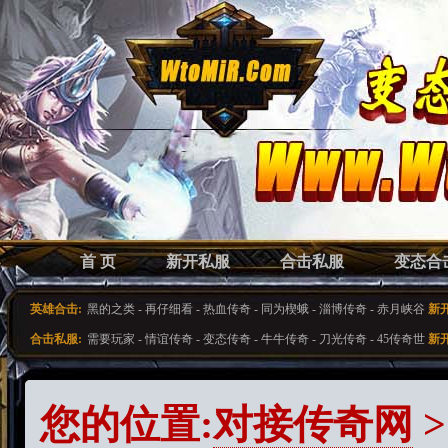
首 页
新开私服
合击私服
变态合
英雄合击:
黑的之类
-
再仔细看
-
热血传奇
-
同为楔蛾
-
淄博传奇
-
赤月峡谷
新
合击私服:
需要玩家
-
情谊传奇
-
变态传奇
-
牛牛传奇
-
刀光传奇
-
45传奇世
新
您的位置:
对接传奇网